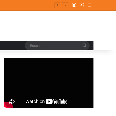
Log In
Random Article
Sidebar
Buscar