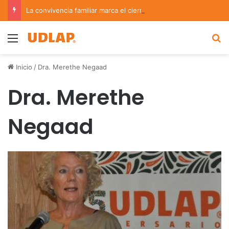
La convivencia familiar marca el cierre del Curso de Verano de Escuelas Aztecas
Menu
B
Inicio
/
Dra. Merethe Negaad
Dra. Merethe
Negaad