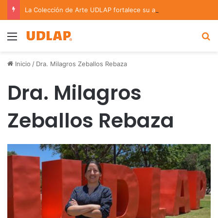
La Colección de Arte UDLAP fortalece su acervo con nuevas obras de artistas emergentes y consolidados
Menu
B
Inicio
/
Dra. Milagros Zeballos Rebaza
Dra. Milagros
Zeballos Rebaza