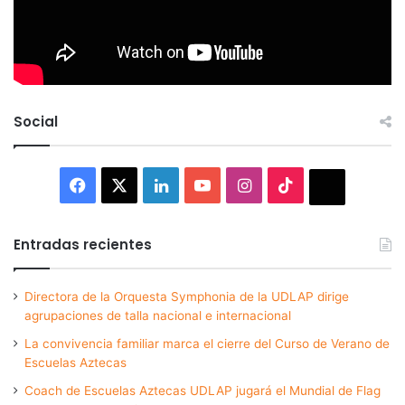
Social
Facebook
X
LinkedIn
YouTube
Instagram
TikTok
Thread
Entradas recientes
Directora de la Orquesta Symphonia de la UDLAP dirige
agrupaciones de talla nacional e internacional
La convivencia familiar marca el cierre del Curso de Verano de
Escuelas Aztecas
Coach de Escuelas Aztecas UDLAP jugará el Mundial de Flag