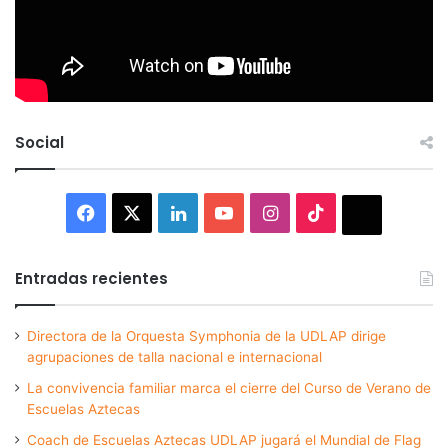
Social
Facebook
X
LinkedIn
YouTube
Instagram
TikTok
Thread
Entradas recientes
Directora de la Orquesta Symphonia de la UDLAP dirige
agrupaciones de talla nacional e internacional
La convivencia familiar marca el cierre del Curso de Verano de
Escuelas Aztecas
Coach de Escuelas Aztecas UDLAP jugará el Mundial de Flag