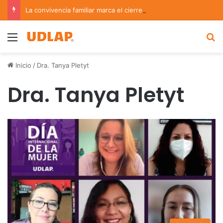
La convivencia familiar marca el cierre del Curso de Verano de Escuelas Aztecas
Menu
B
Inicio
/
Dra. Tanya Pletyt
Dra. Tanya Pletyt