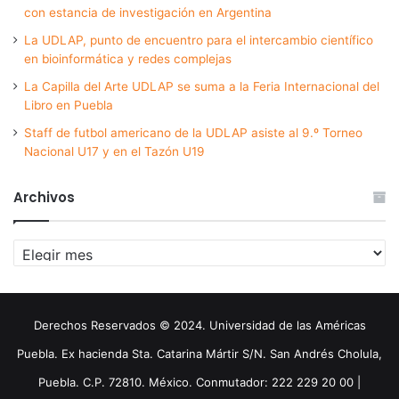
con estancia de investigación en Argentina
La UDLAP, punto de encuentro para el intercambio científico
en bioinformática y redes complejas
La Capilla del Arte UDLAP se suma a la Feria Internacional del
Libro en Puebla
Staff de futbol americano de la UDLAP asiste al 9.º Torneo
Nacional U17 y en el Tazón U19
Archivos
Archivos
Derechos Reservados © 2024. Universidad de las Américas
Puebla. Ex hacienda Sta. Catarina Mártir S/N. San Andrés Cholula,
Puebla. C.P. 72810. México. Conmutador: 222 229 20 00 |