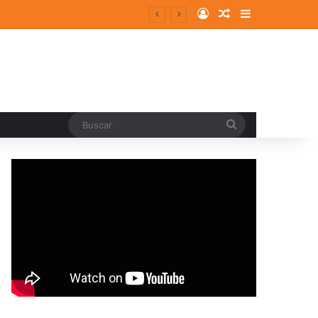
Log In
Random Article
Sidebar
Buscar