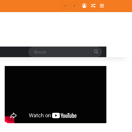
Log In
Random Article
Sidebar
Buscar