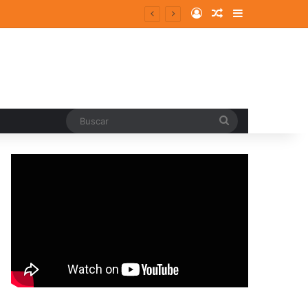
Log In
Random Article
Sidebar
pal
Buscar