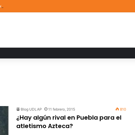
de Arte UDLAP fortalece su acervo con nuevas obras de artistas emerg
Blog UDLAP
11 febrero, 2015
810
¿Hay algún rival en Puebla para el
atletismo Azteca?