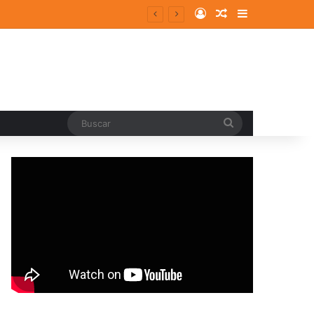
Log In
Random Article
Sidebar
entes y consolidados
Buscar