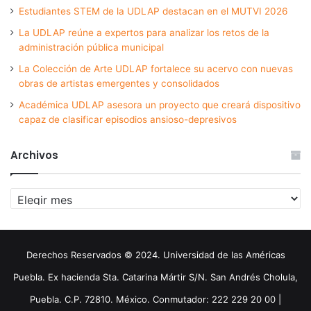
Estudiantes STEM de la UDLAP destacan en el MUTVI 2026
La UDLAP reúne a expertos para analizar los retos de la
administración pública municipal
La Colección de Arte UDLAP fortalece su acervo con nuevas
obras de artistas emergentes y consolidados
Académica UDLAP asesora un proyecto que creará dispositivo
capaz de clasificar episodios ansioso-depresivos
Archivos
Archivos
Derechos Reservados © 2024. Universidad de las Américas
Puebla. Ex hacienda Sta. Catarina Mártir S/N. San Andrés Cholula,
Puebla. C.P. 72810. México. Conmutador: 222 229 20 00 |