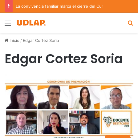
La convivencia familiar marca el cierre del Curso de Verano de Escuelas Aztecas
Menu
B
Inicio
/
Edgar Cortez Soria
Edgar Cortez Soria