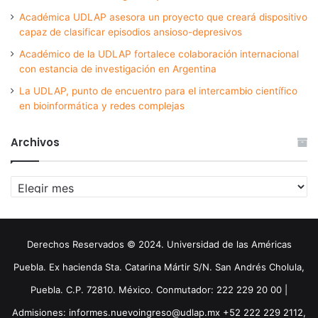
Académica UDLAP asesora un proyecto que creará dispositivo
capaz de clasificar episodios ansioso-depresivos
Académico de la UDLAP fortalece colaboración internacional
con estancia de investigación en Argentina
La UDLAP, punto de encuentro para el intercambio científico
en bioinformática y redes complejas
Archivos
Archivos
Derechos Reservados © 2024. Universidad de las Américas
Puebla. Ex hacienda Sta. Catarina Mártir S/N. San Andrés Cholula,
Puebla. C.P. 72810. México. Conmutador: 222 229 20 00 |
Admisiones: informes.nuevoingreso@udlap.mx +52 222 229 2112,