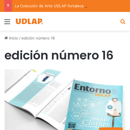
La Colección de Arte UDLAP fortalece su acervo con nuevas obras de artistas emergentes y consolidados
Menu
B
Inicio
/
edición número 16
edición número 16