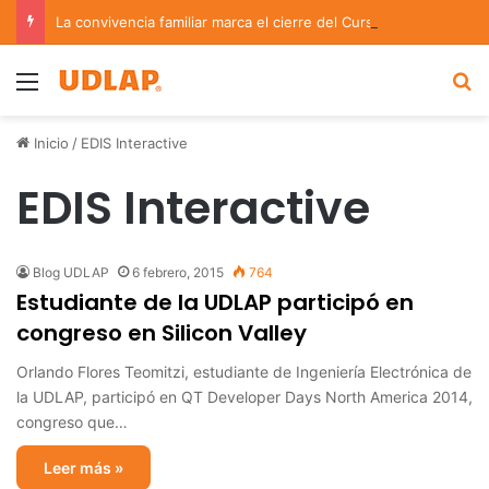
La convivencia familiar marca el cierre del Curso de Verano de Escuelas Aztecas
Menu
B
Inicio
/
EDIS Interactive
EDIS Interactive
Blog UDLAP
6 febrero, 2015
764
Estudiante de la UDLAP participó en
congreso en Silicon Valley
Orlando Flores Teomitzi, estudiante de Ingeniería Electrónica de
la UDLAP, participó en QT Developer Days North America 2014,
congreso que…
Leer más »