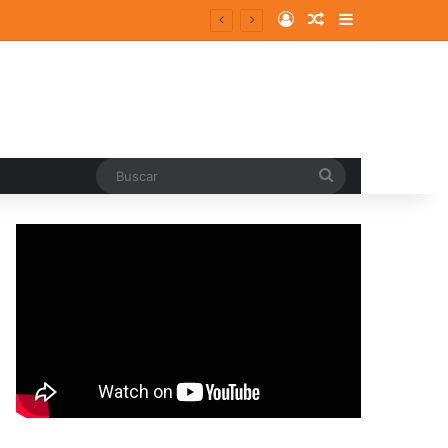
Log In
Random Article
Sidebar
Buscar