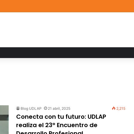
a familiar marca el cierre del Curso de Verano de Escuelas Aztecas
Blog UDLAP
21 abril, 2025
2,215
Conecta con tu futuro: UDLAP
realiza el 23° Encuentro de
Desarrollo Profesional