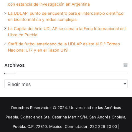
con estancia de investigación en Argentina
La UDLAP, punto de encuentro para el intercambio científico
en bioinformática y redes complejas
La Capilla del Arte UDLAP se suma a la Feria Internacional del
Libro en Puebla
Staff de futbol americano de la UDLAP asiste al 9.º Torneo
Nacional U17 y en el Tazón U19
Archivos
Archivos
Derechos Reservados © 2024. Universidad de las Américas
Puebla. Ex hacienda Sta. Catarina Mártir S/N. San Andrés Cholula,
Puebla. C.P. 72810. México. Conmutador: 222 229 20 00 |