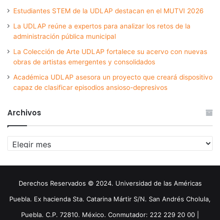
Estudiantes STEM de la UDLAP destacan en el MUTVI 2026
La UDLAP reúne a expertos para analizar los retos de la
administración pública municipal
La Colección de Arte UDLAP fortalece su acervo con nuevas
obras de artistas emergentes y consolidados
Académica UDLAP asesora un proyecto que creará dispositivo
capaz de clasificar episodios ansioso-depresivos
Archivos
Archivos
Derechos Reservados © 2024. Universidad de las Américas
Puebla. Ex hacienda Sta. Catarina Mártir S/N. San Andrés Cholula,
Puebla. C.P. 72810. México. Conmutador: 222 229 20 00 |