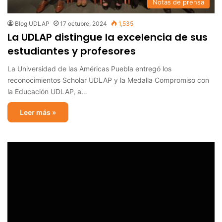
Notas de prensa
Blog UDLAP
17 octubre, 2024
1,535
La UDLAP distingue la excelencia de sus
estudiantes y profesores
La Universidad de las Américas Puebla entregó los
reconocimientos Scholar UDLAP y la Medalla Compromiso con
la Educación UDLAP, a…
Leer más »