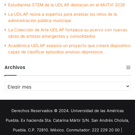
Estudiantes STEM de la UDLAP destacan en el MUTVI 2026
La UDLAP reúne a expertos para analizar los retos de la
administración pública municipal
La Colección de Arte UDLAP fortalece su acervo con nuevas
obras de artistas emergentes y consolidados
Académica UDLAP asesora un proyecto que creará dispositivo
capaz de clasificar episodios ansioso-depresivos
Archivos
Archivos
Derechos Reservados © 2024. Universidad de las Américas
Puebla. Ex hacienda Sta. Catarina Mártir S/N. San Andrés Cholula,
Puebla. C.P. 72810. México. Conmutador: 222 229 20 00 |