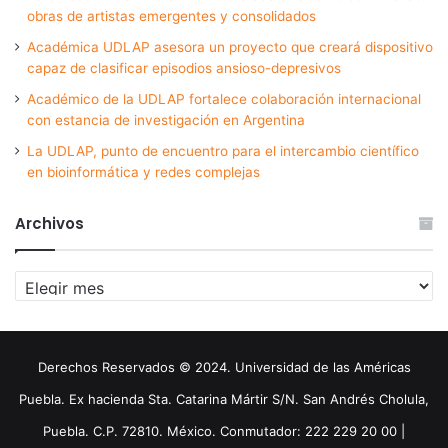
obras de artistas emergentes y consolidados
Académica UDLAP asesora un proyecto que creará dispositivo
capaz de clasificar episodios ansioso-depresivos
Académico de la UDLAP fortalece colaboración internacional
con estancia de investigación en Argentina
La UDLAP, punto de encuentro para el intercambio científico
en bioinformática y redes complejas
Archivos
Archivos
Derechos Reservados © 2024. Universidad de las Américas
Puebla. Ex hacienda Sta. Catarina Mártir S/N. San Andrés Cholula,
Puebla. C.P. 72810. México. Conmutador: 222 229 20 00 |