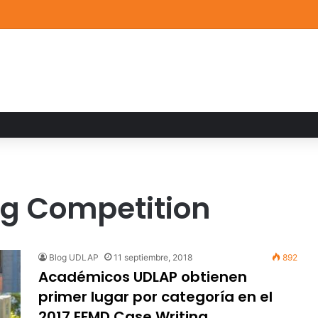
de Arte UDLAP fortalece su acervo con nuevas obras de artistas emerg
ng Competition
Blog UDLAP
11 septiembre, 2018
892
Académicos UDLAP obtienen
primer lugar por categoría en el
2017 EFMD Case Writing