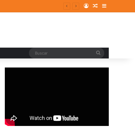
Log In
Random Article
Sidebar
entes y consolidados
Buscar