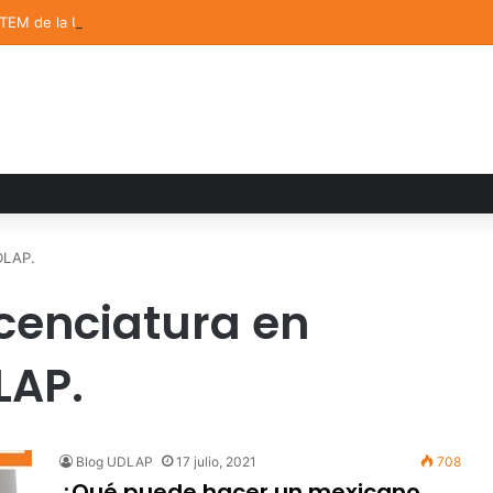
STEM de la UDLAP destacan en el MUTVI 2026
DLAP.
icenciatura en
LAP.
Blog UDLAP
17 julio, 2021
708
¿Qué puede hacer un mexicano