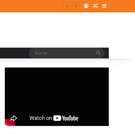
Log In
Random Article
Sidebar
Buscar