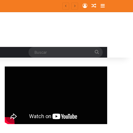
Log In
Random Article
Sidebar
Buscar