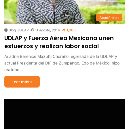
Académica
Blog UDLAP
11 agosto, 2016
1,000
UDLAP y Fuerza Aérea Mexicana unen
esfuerzos y realizan labor social
Ariadne Berenice Mazutti Choreño, egresada de la UDLAP y
actual Presidenta del DIF de Zumpango, Edo de México, hizo
realidad…
Leer más »