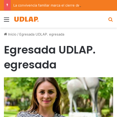
La convivencia familiar marca el cierre del Curso de Verano de Escuelas Aztecas
Menu
B
Inicio
/
Egresada UDLAP. egresada
Egresada UDLAP.
egresada