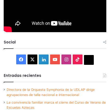
Social
Facebook
X
LinkedIn
YouTube
Instagram
TikTok
Thread
Entradas recientes
Directora de la Orquesta Symphonia de la UDLAP dirige
agrupaciones de talla nacional e internacional
La convivencia familiar marca el cierre del Curso de Verano de
Escuelas Aztecas