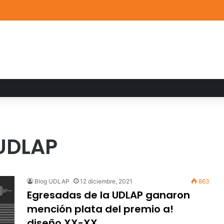
a familiar marca el cierre del Curso de Verano de Escuelas Aztecas
 UDLAP
Blog UDLAP
12 diciembre, 2021
863
Egresadas de la UDLAP ganaron
mención plata del premio a!
diseño XX-XX