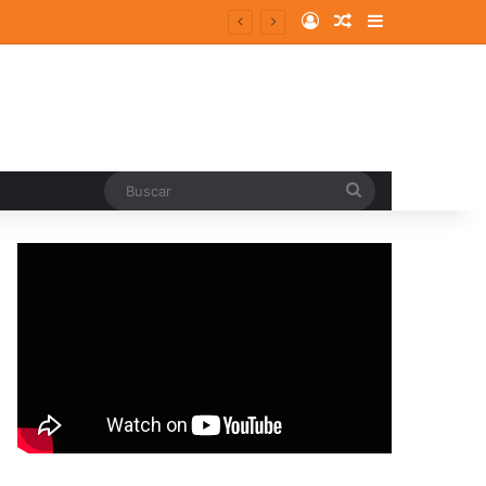
Log In
Random Article
Sidebar
Buscar