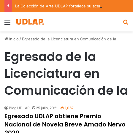
La Colección de Arte UDLAP fortalece su acervo con nuevas obras de artistas emergentes y consolidados
Menu
B
Inicio
/
Egresado de la Licenciatura en Comunicación de la
Egresado de la
Licenciatura en
Comunicación de la
Blog UDLAP
25 julio, 2021
1,067
Egresado UDLAP obtiene Premio
Nacional de Novela Breve Amado Nervo
2020