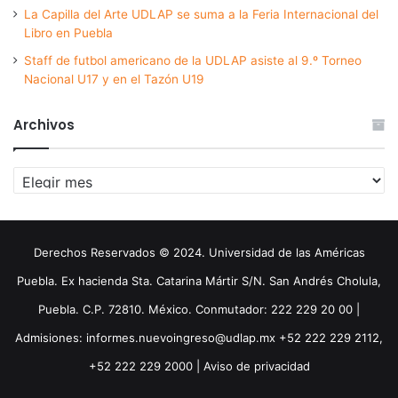
La Capilla del Arte UDLAP se suma a la Feria Internacional del
Libro en Puebla
Staff de futbol americano de la UDLAP asiste al 9.º Torneo
Nacional U17 y en el Tazón U19
Archivos
Archivos
Derechos Reservados © 2024. Universidad de las Américas
Puebla. Ex hacienda Sta. Catarina Mártir S/N. San Andrés Cholula,
Puebla. C.P. 72810. México. Conmutador: 222 229 20 00 |
Admisiones: informes.nuevoingreso@udlap.mx +52 222 229 2112,
+52 222 229 2000 |
Aviso de privacidad