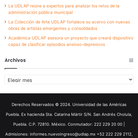
La UDLAP reúne a expertos para analizar los retos de la
administración pública municipal
La Colección de Arte UDLAP fortalece su acervo con nuevas
obras de artistas emergentes y consolidados
Académica UDLAP asesora un proyecto que creará dispositivo
capaz de clasificar episodios ansioso-depresivos
Archivos
Archivos
Derechos Reservados © 2024. Universidad de las Américas
Puebla. Ex hacienda Sta. Catarina Mártir S/N. San Andrés Cholula,
Puebla. C.P. 72810. México. Conmutador: 222 229 20 00 |
Admisiones: informes.nuevoingreso@udlap.mx +52 222 229 2112,