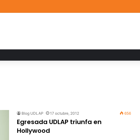
a familiar marca el cierre del Curso de Verano de Escuelas Aztecas
Blog UDLAP
17 octubre, 2012
656
Egresada UDLAP triunfa en
Hollywood