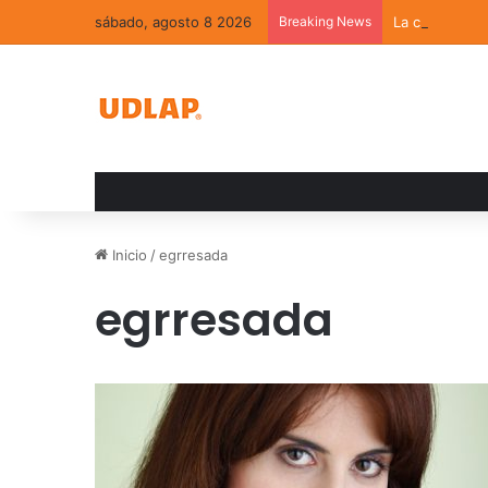
sábado, agosto 8 2026
Breaking News
La convivenci
Inicio
/
egrresada
egrresada