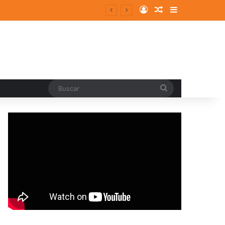
Log In
Random Article
Sidebar
Buscar