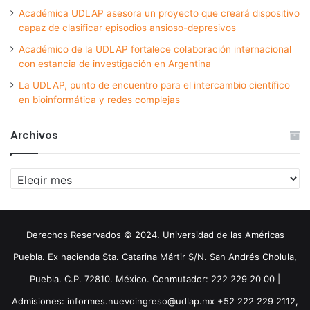
Académica UDLAP asesora un proyecto que creará dispositivo
capaz de clasificar episodios ansioso-depresivos
Académico de la UDLAP fortalece colaboración internacional
con estancia de investigación en Argentina
La UDLAP, punto de encuentro para el intercambio científico
en bioinformática y redes complejas
Archivos
Archivos
Derechos Reservados © 2024. Universidad de las Américas
Puebla. Ex hacienda Sta. Catarina Mártir S/N. San Andrés Cholula,
Puebla. C.P. 72810. México. Conmutador: 222 229 20 00 |
Admisiones: informes.nuevoingreso@udlap.mx +52 222 229 2112,