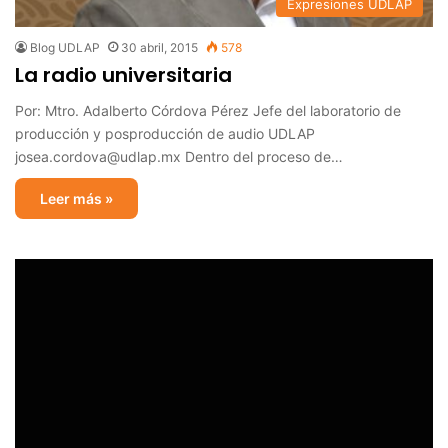
Expresiones UDLAP
Blog UDLAP
30 abril, 2015
578
La radio universitaria
Por: Mtro. Adalberto Córdova Pérez Jefe del laboratorio de
producción y posproducción de audio UDLAP
josea.cordova@udlap.mx Dentro del proceso de…
Leer más »