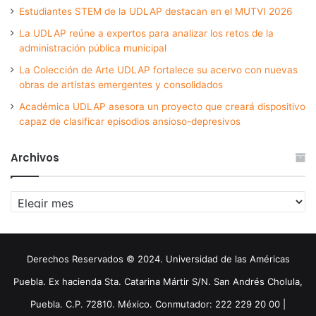
Estudiantes STEM de la UDLAP destacan en el MUTVI 2026
La UDLAP reúne a expertos para analizar los retos de la
administración pública municipal
La Colección de Arte UDLAP fortalece su acervo con nuevas
obras de artistas emergentes y consolidados
Académica UDLAP asesora un proyecto que creará dispositivo
capaz de clasificar episodios ansioso-depresivos
Archivos
Archivos
Derechos Reservados © 2024. Universidad de las Américas
Puebla. Ex hacienda Sta. Catarina Mártir S/N. San Andrés Cholula,
Puebla. C.P. 72810. México. Conmutador: 222 229 20 00 |