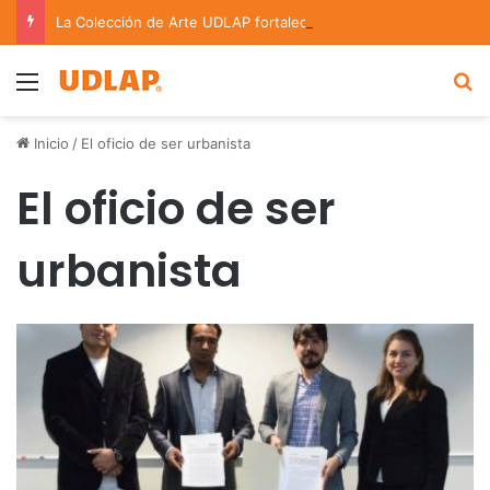
La Colección de Arte UDLAP fortalece su acervo con nuevas obras de artistas emergentes y consolidados
Menu
B
Inicio
/
El oficio de ser urbanista
El oficio de ser
urbanista