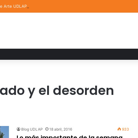
de Arte UDLAP fortalece su acervo con nuevas obras de artistas emerg
cado y el desorden
Blog UDLAP
18 abril, 2016
933
Lo más importante de la semana