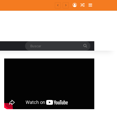
Log In
Random Article
Sidebar
entes y consolidados
Buscar