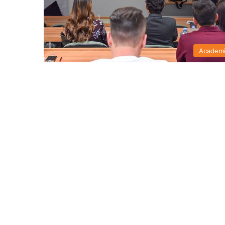
Academ