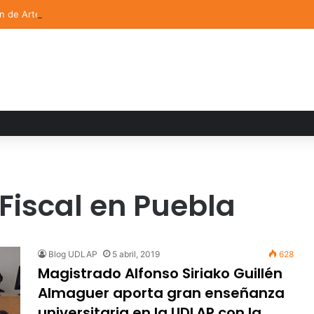
ón de Arte UDLAP fortalece su acervo con nuevas obras de artistas em
Fiscal en Puebla
Blog UDLAP
5 abril, 2019
628
Magistrado Alfonso Siriako Guillén
Almaguer aporta gran enseñanza
universitaria en la UDLAP con la