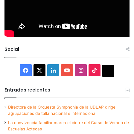
Social
Facebook
X
LinkedIn
YouTube
Instagram
TikTok
Thread
Entradas recientes
Directora de la Orquesta Symphonia de la UDLAP dirige
agrupaciones de talla nacional e internacional
La convivencia familiar marca el cierre del Curso de Verano de
Escuelas Aztecas