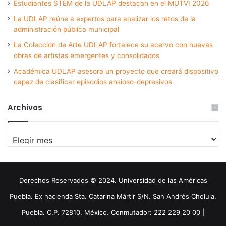
Estudiantes STEM de la UDLAP destacan en el MUTVI 2026
La UDLAP reúne a expertos para analizar los retos de la
administración pública municipal
La Colección de Arte UDLAP fortalece su acervo con nuevas
obras de artistas emergentes y consolidados
Académica UDLAP asesora un proyecto que creará dispositivo
capaz de clasificar episodios ansioso-depresivos
Archivos
Archivos
Derechos Reservados © 2024. Universidad de las Américas
Puebla. Ex hacienda Sta. Catarina Mártir S/N. San Andrés Cholula,
Puebla. C.P. 72810. México. Conmutador: 222 229 20 00 |