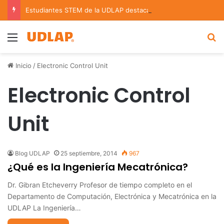
Estudiantes STEM de la UDLAP destacan en el MUTVI 2026
Menu
B
Inicio
/
Electronic Control Unit
Electronic Control
Unit
Blog UDLAP
25 septiembre, 2014
967
¿Qué es la Ingeniería Mecatrónica?
Dr. Gibran Etcheverry Profesor de tiempo completo en el
Departamento de Computación, Electrónica y Mecatrónica en la
UDLAP La Ingeniería…