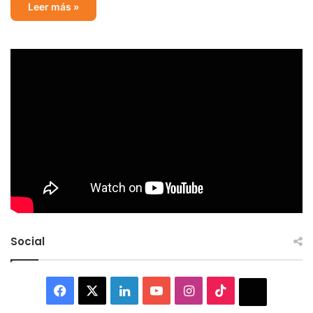
Leer más »
Social
Facebook
X
LinkedIn
YouTube
Instagram
TikTok
Thread