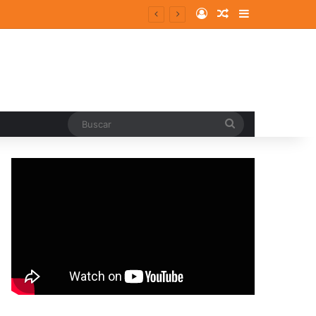
Log In
Random Article
Sidebar
entes y consolidados
Buscar