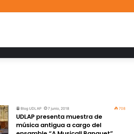
de Arte UDLAP fortalece su acervo con nuevas obras de artistas emerg
Blog UDLAP
7 junio, 2018
708
UDLAP presenta muestra de
música antigua a cargo del
ensamble “A Musicall Banquet”