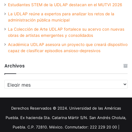
Estudiantes STEM de la UDLAP destacan en el MUTVI 2026
La UDLAP reúne a expertos para analizar los retos de la
administración pública municipal
La Colección de Arte UDLAP fortalece su acervo con nuevas
obras de artistas emergentes y consolidados
Académica UDLAP asesora un proyecto que creará dispositivo
capaz de clasificar episodios ansioso-depresivos
Archivos
Archivos
Derechos Reservados © 2024. Universidad de las Américas
Puebla. Ex hacienda Sta. Catarina Mártir S/N. San Andrés Cholula,
Puebla. C.P. 72810. México. Conmutador: 222 229 20 00 |