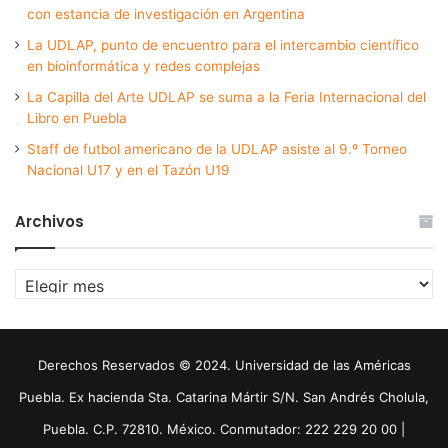
con estancia de investigación en Argentina
La UDLAP, punto de encuentro para el intercambio científico
en bioinformática y redes complejas
La Capilla del Arte UDLAP se suma a la Feria Internacional del
Libro en Puebla
Staff de futbol americano de la UDLAP asiste al 9.º Torneo
Nacional U17 y en el Tazón U19
Archivos
Archivos
Derechos Reservados © 2024. Universidad de las Américas
Puebla. Ex hacienda Sta. Catarina Mártir S/N. San Andrés Cholula,
Puebla. C.P. 72810. México. Conmutador: 222 229 20 00 |