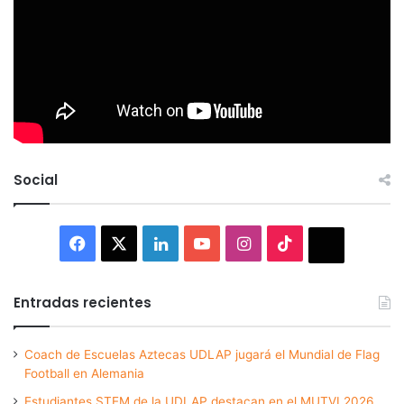
Social
Facebook
X
LinkedIn
YouTube
Instagram
TikTok
Thread
Entradas recientes
Coach de Escuelas Aztecas UDLAP jugará el Mundial de Flag
Football en Alemania
Estudiantes STEM de la UDLAP destacan en el MUTVI 2026