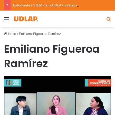
Estudiantes STEM de la UDLAP destacan en el MUTVI 2026
Menu
B
Inicio
/
Emiliano Figueroa Ramírez
Emiliano Figueroa
Ramírez