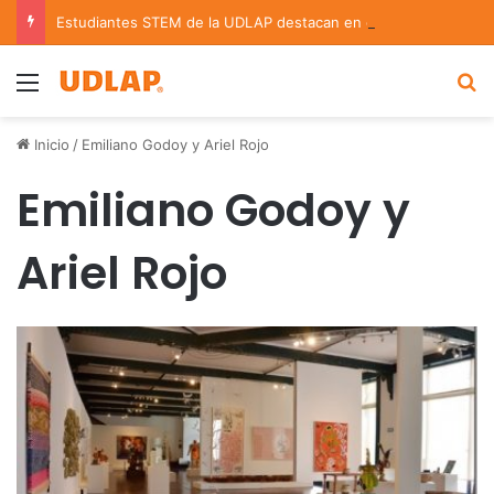
Estudiantes STEM de la UDLAP destacan en el MUTVI 2026
Menu
B
Inicio
/
Emiliano Godoy y Ariel Rojo
Emiliano Godoy y
Ariel Rojo