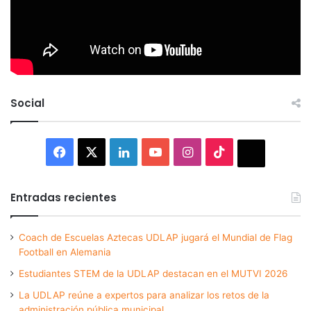
Social
Facebook
X
LinkedIn
YouTube
Instagram
TikTok
Thread
Entradas recientes
Coach de Escuelas Aztecas UDLAP jugará el Mundial de Flag
Football en Alemania
Estudiantes STEM de la UDLAP destacan en el MUTVI 2026
La UDLAP reúne a expertos para analizar los retos de la
administración pública municipal