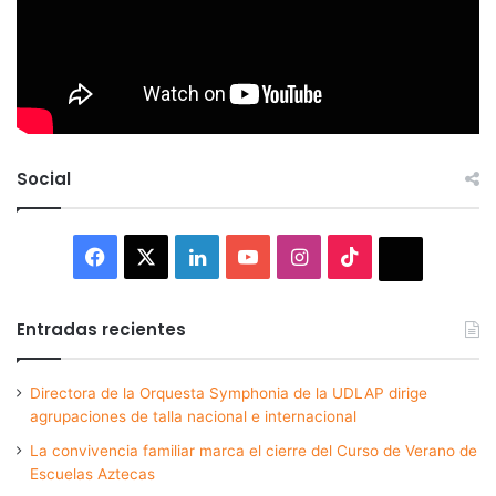
Social
Facebook
X
LinkedIn
YouTube
Instagram
TikTok
Thread
Entradas recientes
Directora de la Orquesta Symphonia de la UDLAP dirige
agrupaciones de talla nacional e internacional
La convivencia familiar marca el cierre del Curso de Verano de
Escuelas Aztecas