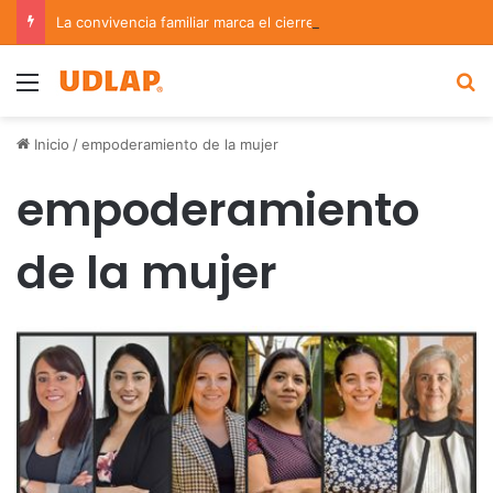
La convivencia familiar marca el cierre del Curso de Verano de Escuelas Aztecas
Menu
B
Inicio
/
empoderamiento de la mujer
empoderamiento
de la mujer