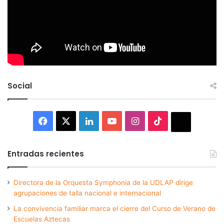
Social
Facebook
X
LinkedIn
YouTube
Instagram
TikTok
Thread
Entradas recientes
Directora de la Orquesta Symphonia de la UDLAP dirige
agrupaciones de talla nacional e internacional
La convivencia familiar marca el cierre del Curso de Verano de
Escuelas Aztecas