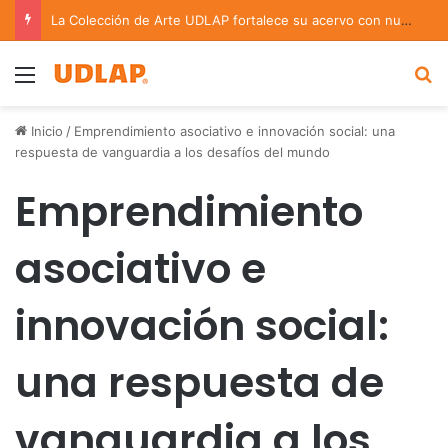
La Colección de Arte UDLAP fortalece su acervo con nuevas obras de artistas emergentes y consolidados
Menu
B
Inicio
/
Emprendimiento asociativo e innovación social: una
respuesta de vanguardia a los desafíos del mundo
Emprendimiento
asociativo e
innovación social:
una respuesta de
vanguardia a los