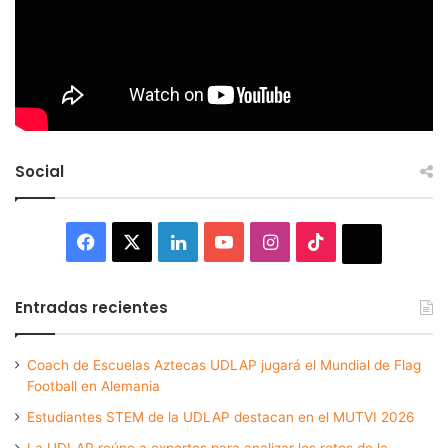
Social
Facebook
X
LinkedIn
YouTube
Instagram
TikTok
Thread
Entradas recientes
Coach de Escuelas Aztecas UDLAP jugará el Mundial de Flag
Football en Alemania
Estudiantes STEM de la UDLAP destacan en el MUTVI 2026
La UDLAP reúne a expertos para analizar los retos de la