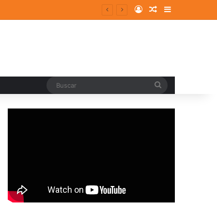
Log In
Random Article
Sidebar
Buscar