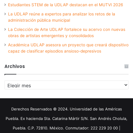
Estudiantes STEM de la UDLAP destacan en el MUTVI 2026
La UDLAP reúne a expertos para analizar los retos de la
administración pública municipal
La Colección de Arte UDLAP fortalece su acervo con nuevas
obras de artistas emergentes y consolidados
Académica UDLAP asesora un proyecto que creará dispositivo
capaz de clasificar episodios ansioso-depresivos
Archivos
Archivos
Derechos Reservados © 2024. Universidad de las Américas
Puebla. Ex hacienda Sta. Catarina Mártir S/N. San Andrés Cholula,
Puebla. C.P. 72810. México. Conmutador: 222 229 20 00 |