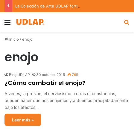
La Colección de Arte UDLAP fortalece su acervo con nuevas obras de artistas emergentes y consolidados
Menu
B
Inicio
/
enojo
enojo
Blog UDLAP
30 octubre, 2015
765
¿Cómo combatir el enojo?
A veces, la presión, el nerviosismo u otras circunstancias,
pueden hacer que nos enojemos y actuemos precipitadamente
bajo los efectos…
Leer más »