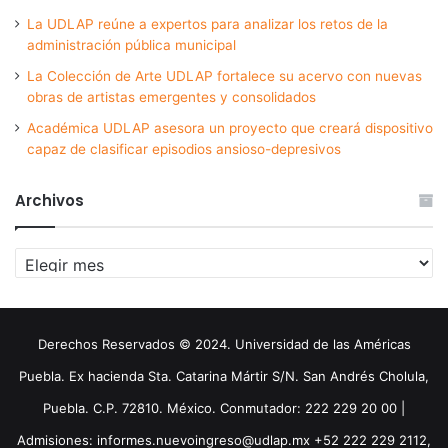
La UDLAP reúne a expertos para analizar los retos de la
administración pública municipal
La Colección de Arte UDLAP fortalece su acervo con nuevas
obras de artistas emergentes y consolidados
Académica UDLAP asesora un proyecto que creará dispositivo
capaz de clasificar episodios ansioso-depresivos
Archivos
Archivos
Derechos Reservados © 2024. Universidad de las Américas
Puebla. Ex hacienda Sta. Catarina Mártir S/N. San Andrés Cholula,
Puebla. C.P. 72810. México. Conmutador: 222 229 20 00 |
Admisiones: informes.nuevoingreso@udlap.mx +52 222 229 2112,