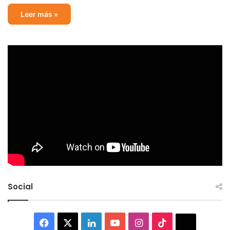
Leer más »
Social
Facebook
X
LinkedIn
YouTube
Instagram
TikTok
Thread