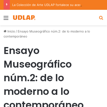
La Colección de Arte UDLAP fortalece su acervo con nuevas obras de artistas emergentes y consolidados
Menu
B
Inicio
/
Ensayo Museográfico núm.2: de lo moderno a lo
contemporáneo
Ensayo
Museográfico
núm.2: de lo
moderno a lo
contemporáneo