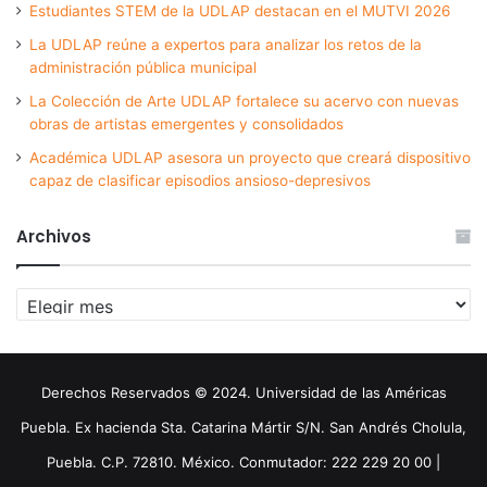
Estudiantes STEM de la UDLAP destacan en el MUTVI 2026
La UDLAP reúne a expertos para analizar los retos de la
administración pública municipal
La Colección de Arte UDLAP fortalece su acervo con nuevas
obras de artistas emergentes y consolidados
Académica UDLAP asesora un proyecto que creará dispositivo
capaz de clasificar episodios ansioso-depresivos
Archivos
Archivos
Derechos Reservados © 2024. Universidad de las Américas
Puebla. Ex hacienda Sta. Catarina Mártir S/N. San Andrés Cholula,
Puebla. C.P. 72810. México. Conmutador: 222 229 20 00 |